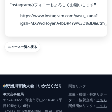
Instagramのフォローもよろしくお願いします‼️
https://www.instagram.com/yasu_ikada?
igsh=MXVwcHoyenA4bDR4Yw%3D%3D&utm_sou
ニュース一覧へ戻る
野洲川冒険大会｜いかだくだり
関連リンク
●大会事務局
主催・後援・特別サポー
〒524-0022 守山市守山2-16-48（平
ター・協賛企業：
こちら
日10時から16時）
関係団体リンク：
こちら
（公社）守山青年会議所 野洲川冒険