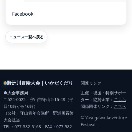
Facebook
ニュース一覧へ戻る
野洲川冒険大会｜いかだくだり
関連リンク
●大会事務局
主催・後援・特別サポー
〒524-0022 守山市守山2-16-48（平
ター・協賛企業：
こちら
日10時から16時）
関係団体リンク：
こちら
（公社）守山青年会議所 野洲川冒険
© Yasugawa Adventure
大会担当
Festival
TEL：077-582-5168 FAX：077-582-