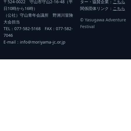
〒524-0022 守山市守山2-16-48（平
ター・協賛企業：
こちら
日10時から16時）
関係団体リンク：
こちら
（公社）守山青年会議所 野洲川冒険
© Yasugawa Adventure
大会担当
Festival
TEL：077-582-5168 FAX：077-582-
7046
E-mail：info＠moriyama-jc.or.jp